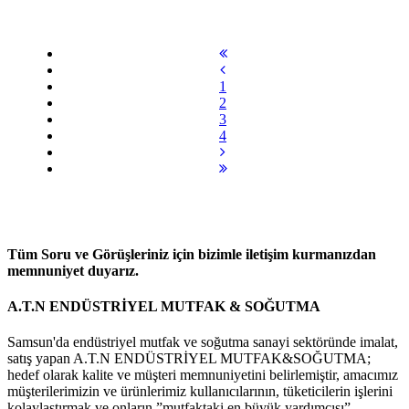
1
2
3
4
Tüm Soru ve Görüşleriniz için bizimle iletişim kurmanızdan
memnuniyet duyarız.
A.T.N ENDÜSTRİYEL MUTFAK & SOĞUTMA
Samsun'da endüstriyel mutfak ve soğutma sanayi sektöründe imalat,
satış yapan A.T.N ENDÜSTRİYEL MUTFAK&SOĞUTMA;
hedef olarak kalite ve müşteri memnuniyetini belirlemiştir, amacımız
müşterilerimizin ve ürünlerimiz kullanıcılarının, tüketicilerin işlerini
kolaylaştırmak ve onların ”mutfaktaki en büyük yardımcısı”