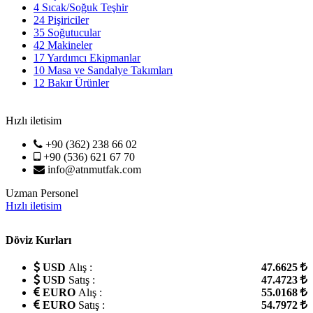
4
Sıcak/Soğuk Teşhir
24
Pişiriciler
35
Soğutucular
42
Makineler
17
Yardımcı Ekipmanlar
10
Masa ve Sandalye Takımları
12
Bakır Ürünler
Hızlı iletisim
+90 (362) 238 66 02
+90 (536) 621 67 70
info@atnmutfak.com
Uzman Personel
Hızlı iletisim
Döviz Kurları
USD
Alış :
47.6625
USD
Satış :
47.4723
EURO
Alış :
55.0168
EURO
Satış :
54.7972