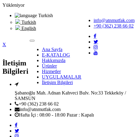
Yükleniyor
Turkish
info@atnmutfak.com
Turkish
+90 (362) 238 66 02
English
X
Ana Sayfa
E-KATALOG
Hakkımızda
İletişim
Ürünler
Bilgileri
Hizmetler
UYGULAMALAR
İletişim Bilgileri
Şabanoğlu Mah. Adnan Kahveci Bulv. No:33 Tekkeköy /
SAMSUN
+90 (362) 238 66 02
info@atnmutfak.com
Hafta İçi : 08:00 - 18:00 Pazar : Kapalı