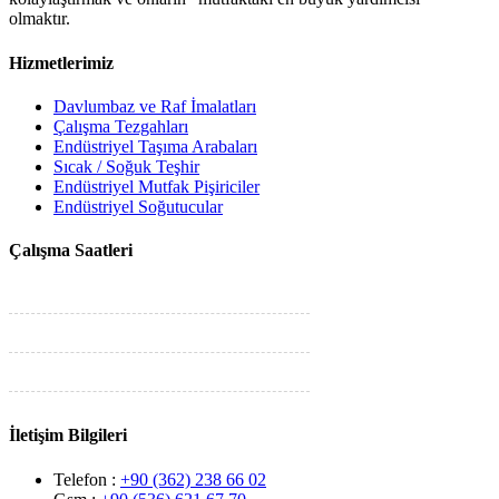
olmaktır.
Hizmetlerimiz
Davlumbaz ve Raf İmalatları
Çalışma Tezgahları
Endüstriyel Taşıma Arabaları
Sıcak / Soğuk Teşhir
Endüstriyel Mutfak Pişiriciler
Endüstriyel Soğutucular
Çalışma Saatleri
Hafta İçi :
08:00 - 18:00
Cumartesi :
08:00 - 18:00
Pazar
Kapalı
İletişim Bilgileri
Telefon :
+90 (362) 238 66 02